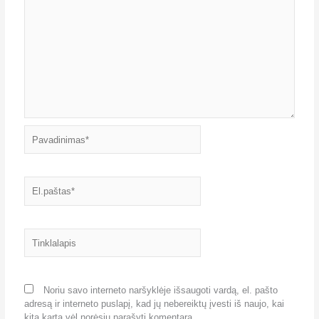
Pavadinimas*
El.paštas*
Tinklalapis
Noriu savo interneto naršyklėje išsaugoti vardą, el. pašto
adresą ir interneto puslapį, kad jų nebereiktų įvesti iš naujo, kai
kitą kartą vėl norėsiu parašyti komentarą.