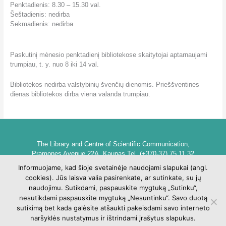
Penktadienis: 8.30 – 15.30 val.
Šeštadienis: nedirba
Sekmadienis: nedirba
Paskutinį mėnesio penktadienį bibliotekose skaitytojai aptarnaujami
trumpiau, t. y. nuo 8 iki 14 val.
Bibliotekos nedirba valstybinių švenčių dienomis. Prieššventines
dienas bibliotekos dirba viena valanda trumpiau.
The Library and Centre of Scientific Communication,
Pramones Avenue 22A, Kaunas Tel. (+370-37) 75 11 32
biblioteka@go.kauko.lt
Informuojame, kad šioje svetainėje naudojami slapukai (angl.
Head of the Library dr. Lina Šarlauskienė
cookies). Jūs laisva valia pasirenkate, ar sutinkate, su jų
Kauno kolegijos biblioteka ir mokslinės komunikacijos centras,
naudojimu. Sutikdami, paspauskite mygtuką „Sutinku“,
Pramonės pr. 22A, Kaunas Tel. +370 (37) 75 11 32
nesutikdami paspauskite mygtuką „Nesuntinku“. Savo duotą
biblioteka@go.kauko.lt
sutikimą bet kada galėsite atšaukti pakeisdami savo interneto
Bibliotekos vadovė Lina Šarlauskienė
naršyklės nustatymus ir ištrindami įrašytus slapukus.