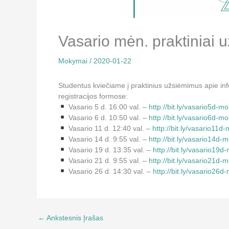
Vasario mėn. praktiniai 
Mokymai
/
2020-01-22
Studentus kviečiame į praktinius užsiėmimus apie infor
registracijos formose:
Vasario 5 d. 16:00 val. –
http://bit.ly/vasario5d-m
Vasario 6 d. 10:50 val. –
http://bit.ly/vasario6d-m
Vasario 11 d. 12:40 val. –
http://bit.ly/vasario11d
Vasario 14 d. 9:55 val. –
http://bit.ly/vasario14d-
Vasario 19 d. 13:35 val. –
http://bit.ly/vasario19
Vasario 21 d. 9:55 val. –
http://bit.ly/vasario21d-
Vasario 26 d. 14:30 val. –
http://bit.ly/vasario26
←
Ankstesnis Įrašas