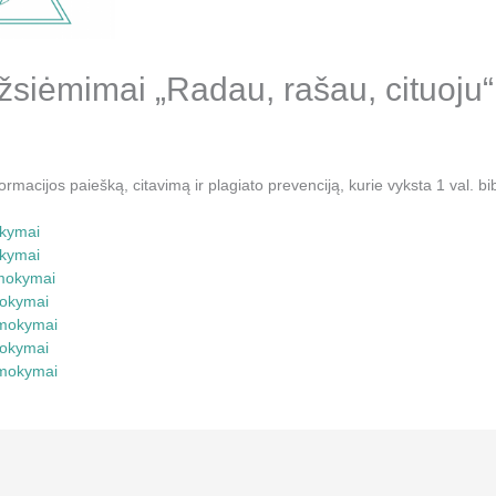
užsiėmimai „Radau, rašau, cituoju“
macijos paiešką, citavimą ir plagiato prevenciją, kurie vyksta 1 val. bi
okymai
okymai
-mokymai
mokymai
d-mokymai
mokymai
d-mokymai