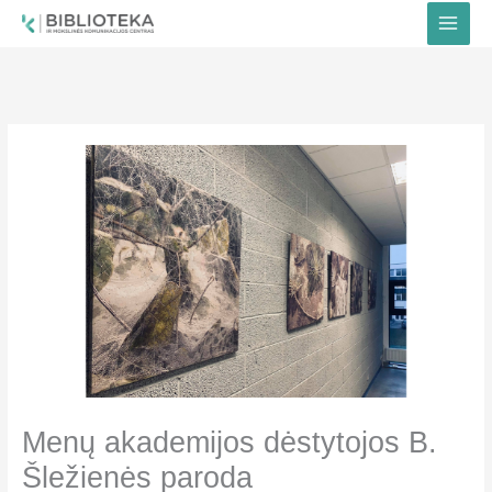
Pereiti
prie
turinio
Menų akademijos dėstytojos B.
Šležienės paroda