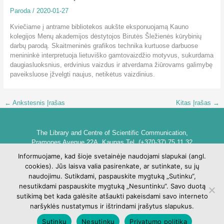
Paroda
/
2020-01-27
Kviečiame į antrame bibliotekos aukšte eksponuojamą Kauno
kolegijos Menų akademijos dėstytojos Birutės Šležienės kūrybinių
darbų parodą. Skaitmeninės grafikos technika kurtuose darbuose
menininkė interpretuoja lietuviško gamtovaizdžio motyvus, sukurdama
daugiasluoksnius, erdvinius vaizdus ir atverdama žiūrovams galimybę
paveiksluose įžvelgti naujus, netikėtus vaizdinius.
←
Ankstesnis Įrašas
Kitas Įrašas
→
The Library and Centre of Scientific Communication,
Pramones Avenue 22A, Kaunas Tel. (+370-37) 75 11 32
biblioteka@go.kauko.lt
Informuojame, kad šioje svetainėje naudojami slapukai (angl.
Head of the Library dr. Lina Šarlauskienė
cookies). Jūs laisva valia pasirenkate, ar sutinkate, su jų
Kauno kolegijos biblioteka ir mokslinės komunikacijos centras,
naudojimu. Sutikdami, paspauskite mygtuką „Sutinku“,
Pramonės pr. 22A, Kaunas Tel. +370 (37) 75 11 32
nesutikdami paspauskite mygtuką „Nesuntinku“. Savo duotą
biblioteka@go.kauko.lt
sutikimą bet kada galėsite atšaukti pakeisdami savo interneto
Bibliotekos vadovė Lina Šarlauskienė
naršyklės nustatymus ir ištrindami įrašytus slapukus.
Sutinku
Nesutinku
Privatumo politika