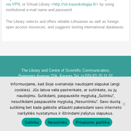
via VPN
,
or Virtual Library <
http://vb.kaunokolegija.lt/
> by using
institutional e-mail name and password.
The Library selects and offers reliable Lithuanian as well as foreign
open access resources, and suggests testing international databases.
The Library and Centre of Scientific Communication,
Pramones Avenue 22A, Kaunas Tel. (+370-37) 75 11 32
biblioteka@go.kauko.lt
Informuojame, kad šioje svetainėje naudojami slapukai (angl.
Head of the Library dr. Lina Šarlauskienė
cookies). Jūs laisva valia pasirenkate, ar sutinkate, su jų
Kauno kolegijos biblioteka ir mokslinės komunikacijos centras,
naudojimu. Sutikdami, paspauskite mygtuką „Sutinku“,
Pramonės pr. 22A, Kaunas Tel. +370 (37) 75 11 32
nesutikdami paspauskite mygtuką „Nesuntinku“. Savo duotą
biblioteka@go.kauko.lt
sutikimą bet kada galėsite atšaukti pakeisdami savo interneto
Bibliotekos vadovė Lina Šarlauskienė
naršyklės nustatymus ir ištrindami įrašytus slapukus.
Sutinku
Nesutinku
Privatumo politika