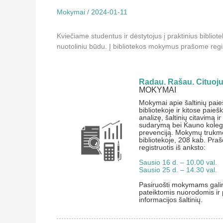
Mokymai
/
2024-01-11
Kviečiame studentus ir dėstytojus į praktinius bibliot
nuotoliniu būdu. Į bibliotekos mokymus prašome regist
Radau. Rašau. Cituoju
MOKYMAI
Mokymai apie šaltinių pai
bibliotekoje ir kitose paieš
analizę, šaltinių citavimą i
sudarymą bei Kauno kolegi
prevenciją. Mokymų trukmė
bibliotekoje, 208 kab. Pr
registruotis iš anksto:
Sausio 16 d. – 10.00 val.
Sausio 25 d. – 14.30 val.
Pasiruošti mokymams gali
pateiktomis nuorodomis ir p
informacijos šaltinių.