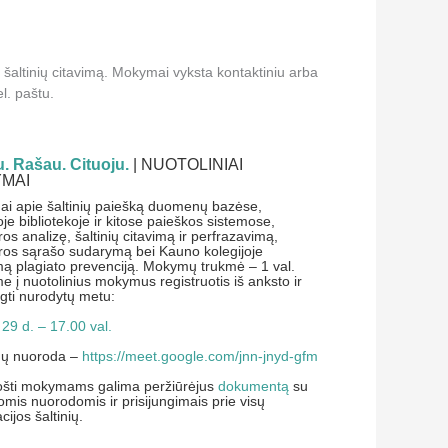
r šaltinių citavimą. Mokymai vyksta kontaktiniu arba
l. paštu.
. Rašau. Cituoju.
| NUOTOLINIAI
MAI
i apie šaltinių paiešką duomenų bazėse,
ioje bibliotekoje ir kitose paieškos sistemose,
ūros analizę, šaltinių citavimą ir perfrazavimą,
ūros sąrašo sudarymą bei Kauno kolegijoje
ą plagiato prevenciją. Mokymų trukmė – 1 val.
 į nuotolinius mokymus registruotis iš anksto ir
ngti nurodytų metu:
29 d. – 17.00 val.
ų nuoroda –
https://meet.google.com/jnn-jnyd-gfm
ošti mokymams galima peržiūrėjus
dokumentą
su
omis nuorodomis ir prisijungimais prie visų
cijos šaltinių.