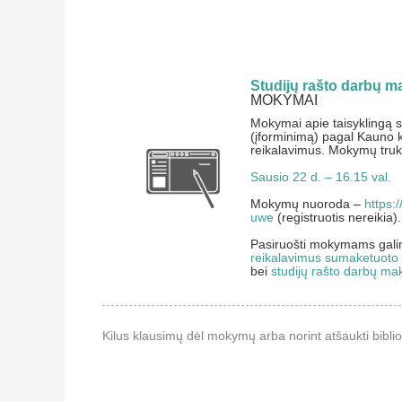
Studijų rašto darbų 
MOKYMAI
Mokymai apie taisyklingą 
(įforminimą) pagal Kauno k
reikalavimus. Mokymų truk
Sausio 22 d. – 16.15 val.
Mokymų nuoroda –
https:
uwe
(registruotis nereikia).
Pasiruošti mokymams gali
reikalavimus sumaketuoto
bei
studijų rašto darbų m
Kilus klausimų dėl mokymų arba norint atšaukti bibli