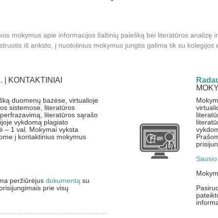
ekos mokymus apie informacijos šaltinių paiešką bei literatūros analizę i
ruotis iš anksto, į nuotolinius mokymus jungtis galima tik su kolegijos e
.
| KONTAKTINIAI
Radau
MOKY
ešką duomenų bazėse, virtualioje
Mokyma
kos sistemose, literatūros
virtual
r perfrazavimą, literatūros sąrašo
literat
joje vykdomą plagiato
literat
 – 1 val. Mokymai vyksta
vykdom
ašome į kontaktinius mokymus
Prašome
prisiju
Sausio 
Mokym
ma peržiūrėjus
dokumentą
su
risijungimais prie visų
Pasiru
pateikt
informa