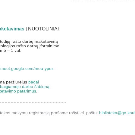
maketavimas
| NUOTOLINIAI
studijų rašto darbų maketavimą
olegijos rašto darbų įforminimo
mė – 1 val.
//meet.google.com/mou-ypoz-
ma peržiūrėjus
pagal
 baigiamojo darbo šabloną
aketavimo patarimus
.
otekos mokymų registraciją prašome rašyti el. paštu:
biblioteka@go.kauk