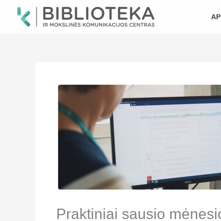
Pereiti
prie
AP
turinio
Praktiniai sausio mėnesi