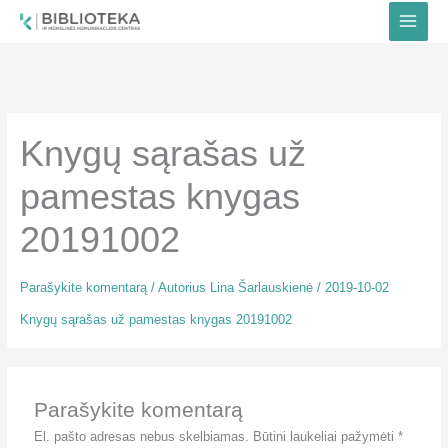
Pereiti
prie
turinio
Knygų sąrašas už
pamestas knygas
20191002
Parašykite komentarą
/ Autorius
Lina Šarlauskienė
/
2019-10-02
Knygų sąrašas už pamestas knygas 20191002
Parašykite komentarą
El. pašto adresas nebus skelbiamas.
Būtini laukeliai pažymėti
*