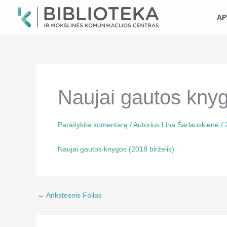
Pereiti
prie
AP
turinio
Naujai gautos knyg
Parašykite komentarą
/ Autorius
Lina Šarlauskienė
/
Naujai gautos knygos (2018 birželis)
←
Ankstesnis Failas