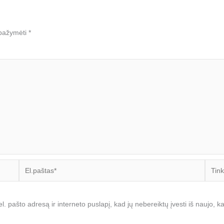
i pažymėti
*
El.paštas*
Tinkla
l. pašto adresą ir interneto puslapį, kad jų nebereiktų įvesti iš naujo, k