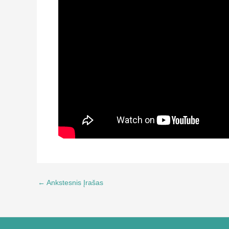
←
Ankstesnis Įrašas