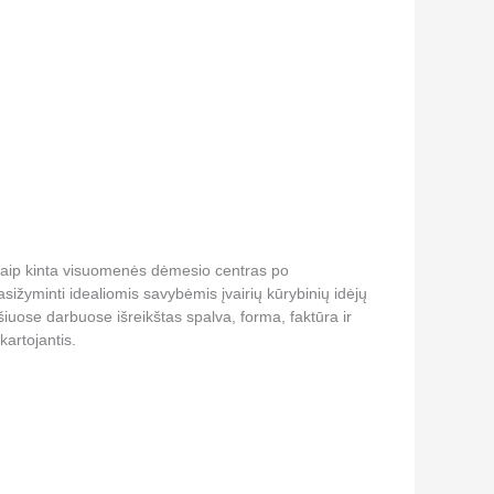
i, kaip kinta visuomenės dėmesio centras po
ižyminti idealiomis savybėmis įvairių kūrybinių idėjų
iuose darbuose išreikštas spalva, forma, faktūra ir
artojantis.