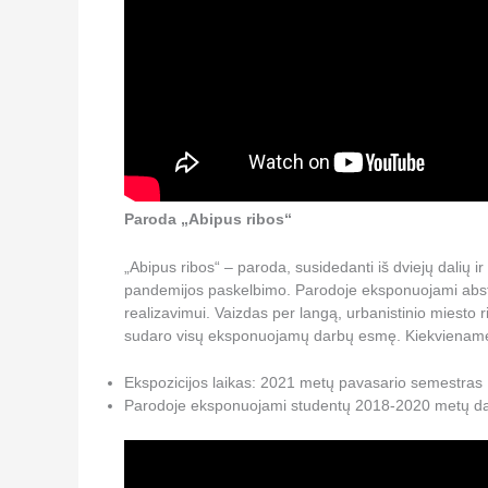
Paroda „Abipus ribos“
„Abipus ribos“ – paroda, susidedanti iš dviejų dalių 
pandemijos paskelbimo. Parodoje eksponuojami abstrak
realizavimui. Vaizdas per langą, urbanistinio miesto
sudaro visų eksponuojamų darbų esmę. Kiekviename k
Ekspozicijos laikas: 2021 metų pavasario semestras
Parodoje eksponuojami studentų 2018-2020 metų da