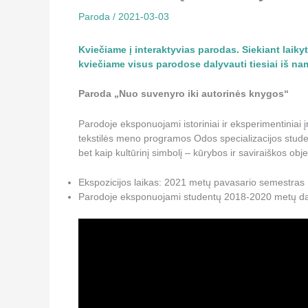
Paroda
/
2021-03-03
Kviečiame į interaktyvias parodas. Siekiant laik
kviečiame visus parodose dalyvauti tiesiai iš na
Paroda „Nuo suvenyro iki autorinės knygos“
Parodoje eksponuojami istoriniai ir eksperimentiniai į
tekstilės meno programos Odos specializacijos studentų
bet kaip kultūrinį simbolį – kūrybos ir saviraiškos obje
Ekspozicijos laikas: 2021 metų pavasario semestras
Parodoje eksponuojami studentų 2018-2020 metų da