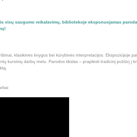
ytis visų saugumo reikalavimų, bibliotekoje eksponuojamas parodas
mų!
rišimai, klasikinės knygos bei kūrybinės interpretacijos. Ekspozicijoje pa
 kursinių darbų metu. Parodos tikslas – praplėsti tradicinį požiūrį į kny
ktą.
rbai