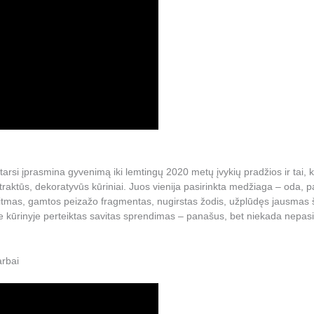
ir tarsi įprasmina gyvenimą iki lemtingų 2020 metų įvykių pradžios ir ta
tūs, dekoratyvūs kūriniai. Juos vienija pasirinkta medžiaga – oda, pas
 ritmas, gamtos peizažo fragmentas, nugirstas žodis, užplūdęs jausmas š
ūrinyje perteiktas savitas sprendimas – panašus, bet niekada nepasik
rbai