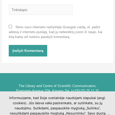
Tinklalapis
Noriu savo interneto naršyklėje išsaugoti vardą, el. pašto
adresą ir interneto puslapį, kad jų nebereiktų įvesti iš naujo, kai
kitą kartą vėl norėsiu parašyti komentarą.
The Library and Centre of Scientific Communication,
Pramones Avenue 22A, Kaunas Tel. (+370-37) 75 11 32
biblioteka@go.kauko.lt
Informuojame, kad šioje svetainėje naudojami slapukai (angl.
Head of the Library dr. Lina Šarlauskienė
cookies). Jūs laisva valia pasirenkate, ar sutinkate, su jų
Kauno kolegijos biblioteka ir mokslinės komunikacijos centras,
naudojimu. Sutikdami, paspauskite mygtuką „Sutinku“,
Pramonės pr. 22A, Kaunas Tel. +370 (37) 75 11 32
nesutikdami paspauskite mygtuką „Nesuntinku“. Savo duotą