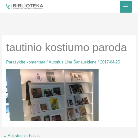
Pereiti
prie
turinio
tautinio kostiumo paroda
Parašykite komentarą
/ Autorius
Lina Šarlauskienė
/
2017-04-25
←
Ankstesnis Failas