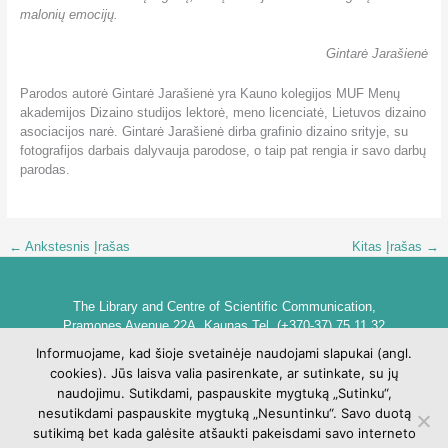
malonių emocijų.
Gintarė Jarašienė
Parodos autorė Gintarė Jarašienė yra Kauno kolegijos MUF Menų
akademijos Dizaino studijos lektorė, meno licenciatė, Lietuvos dizaino
asociacijos narė. Gintarė Jarašienė dirba grafinio dizaino srityje, su
fotografijos darbais dalyvauja parodose, o taip pat rengia ir savo darbų
parodas.
←
Ankstesnis Įrašas
Kitas Įrašas
→
The Library and Centre of Scientific Communication,
Pramones Avenue 22A, Kaunas Tel. (+370-37) 75 11 32
biblioteka@go.kauko.lt
Informuojame, kad šioje svetainėje naudojami slapukai (angl.
Head of the Library dr. Lina Šarlauskienė
cookies). Jūs laisva valia pasirenkate, ar sutinkate, su jų
Kauno kolegijos biblioteka ir mokslinės komunikacijos centras,
naudojimu. Sutikdami, paspauskite mygtuką „Sutinku“,
Pramonės pr. 22A, Kaunas Tel. +370 (37) 75 11 32
nesutikdami paspauskite mygtuką „Nesuntinku“. Savo duotą
biblioteka@go.kauko.lt
sutikimą bet kada galėsite atšaukti pakeisdami savo interneto
Bibliotekos vadovė Lina Šarlauskienė