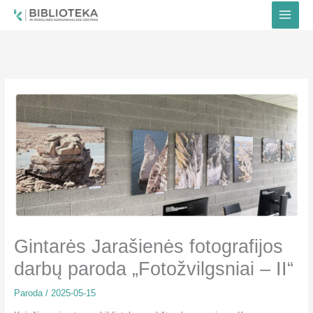
Pereiti
prie
turinio
Gintarės Jarašienės fotografijos
darbų paroda „Fotožvilgsniai – II“
Paroda
/
2025-05-15