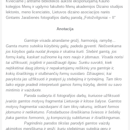
Kviečiame į antrame bibliotekos aukšte eksponuojamą Kauno
kolegijos Menų ir ugdymo fakulteto Menų akademijos Dizaino studijos
lektorės, meno licenciatės, Lietuvos dizaino asociacijos narės
Gintarės Jarašienės fotografijos darbų parodą „Fotožvilgsniai – II“
Anotacija
_________
Gamtoje visada atrandame grožį, harmoniją, ramybę…
Gamta mums suteikia kūrybinių galių, padeda gyventi. Neišsenkama
jos kūrybos galia nuolat įkvepia ir skatina kurti. Stebint gamtą, jos
formų kaitą, kaskart sužinome ką nors naujo ir įdomaus. Visada norisi
tai užfiksuoti, įsigilinti ir pasidžiaugti ilgiau. Sunku suvokti, kiek
neįtikėtinai daug įdomių ir nepakartojamų reiškinių yra gamtoje ir,
kokių išraiškingų ir stulbinančių formų susidaro. Džiaugiesi, kai
pavyksta jas užfiksuoti ir pratęsti jų stebėjimą ir tyrinėjimą. Tam tikro
laiko eigoje pradedi interpretuoti gamos formų kūrybą, derinti su savo
mintimis ir vaizduote.
_________
Paroda sudaryta iš fotografijos darbų, kuriuose užfiksuoti
įvairūs gamtos motyvų fragmentai Lietuvoje ir kitose šalyse. Gamtos
motyvų fragmentai vaizduojami iš tam tikrų rakursų, ieškant formos
įdomumo ir netikėtumo. Fotodarbuose išreiškiama šviesos ir šešėlių
įtaka gamtos formomis, jų kompozicijų subtilumas ir išraiškingumas.
_________
Pagrindinis parodos tikslas parodyti gamtos vaizdų
akimirkos meniškumą ir grožį, kurių stebėjimas suteikia gerų ir