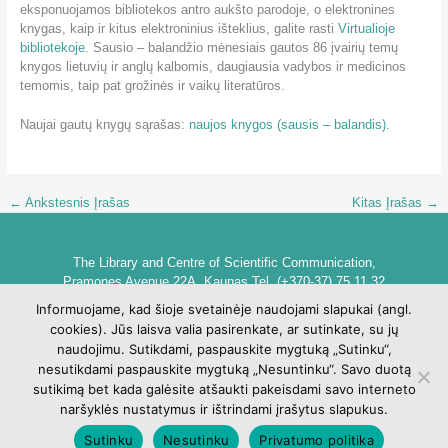
eksponuojamos bibliotekos antro aukšto parodoje, o elektronines
knygas, kaip ir kitus elektroninius išteklius, galite rasti
Virtualioje
bibliotekoje
. Sausio – balandžio mėnesiais gautos 86 įvairių temų
knygos lietuvių ir anglų kalbomis, daugiausia vadybos ir medicinos
temomis, taip pat grožinės ir vaikų literatūros.
Naujai gautų knygų sąrašas:
naujos knygos (sausis – balandis)
.
←
Ankstesnis Įrašas
Kitas Įrašas
→
The Library and Centre of Scientific Communication,
Pramones Avenue 22A, Kaunas Tel. (+370-37) 75 11 32
biblioteka@go.kauko.lt
Informuojame, kad šioje svetainėje naudojami slapukai (angl.
Head of the Library dr. Lina Šarlauskienė
cookies). Jūs laisva valia pasirenkate, ar sutinkate, su jų
Kauno kolegijos biblioteka ir mokslinės komunikacijos centras,
naudojimu. Sutikdami, paspauskite mygtuką „Sutinku“,
Pramonės pr. 22A, Kaunas Tel. +370 (37) 75 11 32
nesutikdami paspauskite mygtuką „Nesuntinku“. Savo duotą
biblioteka@go.kauko.lt
sutikimą bet kada galėsite atšaukti pakeisdami savo interneto
Bibliotekos vadovė Lina Šarlauskienė
naršyklės nustatymus ir ištrindami įrašytus slapukus.
Sutinku
Nesutinku
Privatumo politika