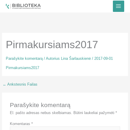
Pereiti
prie
turinio
Pirmakursiams2017
Parašykite komentarą
/ Autorius
Lina Šarlauskienė
/
2017-09-01
Pirmakursiams2017
←
Ankstesnis Failas
Parašykite komentarą
El. pašto adresas nebus skelbiamas.
Būtini laukeliai pažymėti
*
Komentaras
*