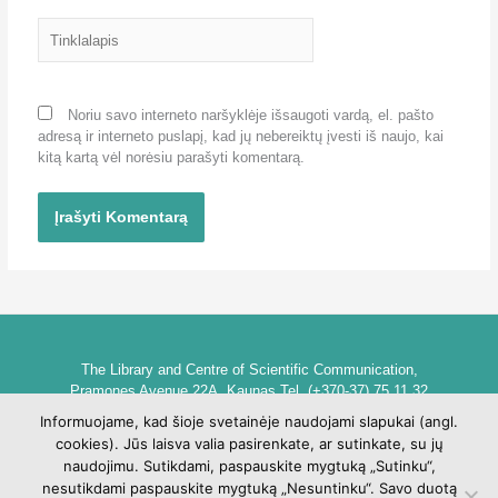
Tinklalapis
Noriu savo interneto naršyklėje išsaugoti vardą, el. pašto
adresą ir interneto puslapį, kad jų nebereiktų įvesti iš naujo, kai
kitą kartą vėl norėsiu parašyti komentarą.
The Library and Centre of Scientific Communication,
Pramones Avenue 22A, Kaunas Tel. (+370-37) 75 11 32
biblioteka@go.kauko.lt
Informuojame, kad šioje svetainėje naudojami slapukai (angl.
Head of the Library dr. Lina Šarlauskienė
cookies). Jūs laisva valia pasirenkate, ar sutinkate, su jų
Kauno kolegijos biblioteka ir mokslinės komunikacijos centras,
naudojimu. Sutikdami, paspauskite mygtuką „Sutinku“,
Pramonės pr. 22A, Kaunas Tel. +370 (37) 75 11 32
nesutikdami paspauskite mygtuką „Nesuntinku“. Savo duotą
biblioteka@go.kauko.lt