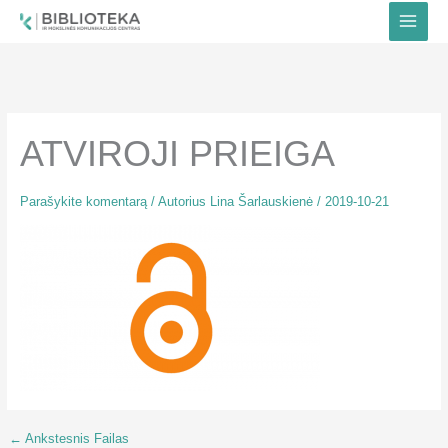
Pereiti
prie
turinio
ATVIROJI PRIEIGA
Parašykite komentarą
/ Autorius
Lina Šarlauskienė
/
2019-10-21
←
Ankstesnis Failas