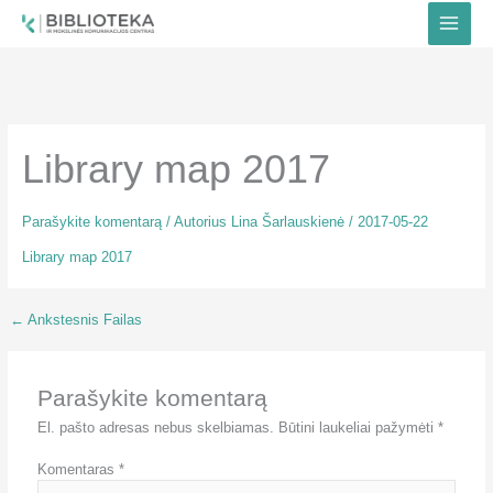
Pereiti
prie
turinio
Library map 2017
Parašykite komentarą
/ Autorius
Lina Šarlauskienė
/
2017-05-22
Library map 2017
←
Ankstesnis Failas
Parašykite komentarą
El. pašto adresas nebus skelbiamas.
Būtini laukeliai pažymėti
*
Komentaras
*