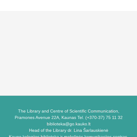
The Library and Centre of Scientific Communication,
Pramones Avenue 22A, Kaunas Tel. (+370-37) 75 11 32
biblioteka@go.kauko.lt
Head of the Library dr. Lina Šarlauskienė
Kauno kolegijos biblioteka ir mokslinės komunikacijos centras,