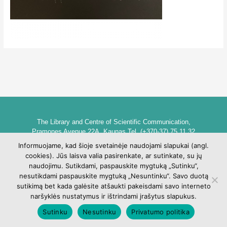
The Library and Centre of Scientific Communication,
Pramones Avenue 22A, Kaunas Tel. (+370-37) 75 11 32
biblioteka@go.kauko.lt
Informuojame, kad šioje svetainėje naudojami slapukai (angl.
Head of the Library dr. Lina Šarlauskienė
cookies). Jūs laisva valia pasirenkate, ar sutinkate, su jų
Kauno kolegijos biblioteka ir mokslinės komunikacijos centras,
naudojimu. Sutikdami, paspauskite mygtuką „Sutinku“,
Pramonės pr. 22A, Kaunas Tel. +370 (37) 75 11 32
nesutikdami paspauskite mygtuką „Nesuntinku“. Savo duotą
biblioteka@go.kauko.lt
sutikimą bet kada galėsite atšaukti pakeisdami savo interneto
Bibliotekos vadovė Lina Šarlauskienė
naršyklės nustatymus ir ištrindami įrašytus slapukus.
Sutinku
Nesutinku
Privatumo politika