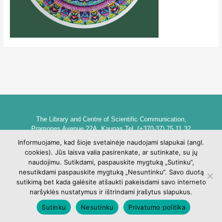
The Library and Centre of Scientific Communication,
Pramones Avenue 22A, Kaunas Tel. (+370-37) 75 11 32
biblioteka@go.kauko.lt
Informuojame, kad šioje svetainėje naudojami slapukai (angl.
Head of the Library dr. Lina Šarlauskienė
cookies). Jūs laisva valia pasirenkate, ar sutinkate, su jų
Kauno kolegijos biblioteka ir mokslinės komunikacijos centras,
naudojimu. Sutikdami, paspauskite mygtuką „Sutinku“,
Pramonės pr. 22A, Kaunas Tel. +370 (37) 75 11 32
nesutikdami paspauskite mygtuką „Nesuntinku“. Savo duotą
biblioteka@go.kauko.lt
sutikimą bet kada galėsite atšaukti pakeisdami savo interneto
Bibliotekos vadovė Lina Šarlauskienė
naršyklės nustatymus ir ištrindami įrašytus slapukus.
Sutinku
Nesutinku
Privatumo politika