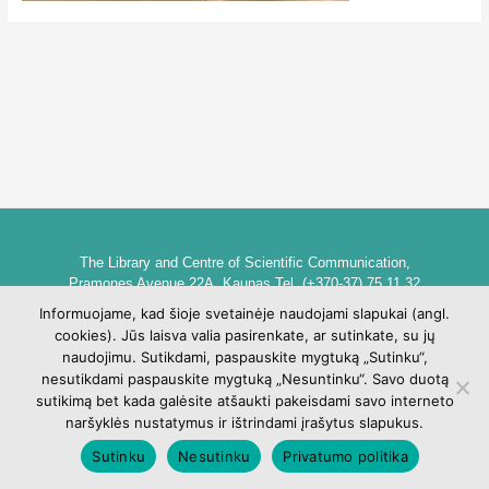
The Library and Centre of Scientific Communication,
Pramones Avenue 22A, Kaunas Tel. (+370-37) 75 11 32
biblioteka@go.kauko.lt
Informuojame, kad šioje svetainėje naudojami slapukai (angl.
Head of the Library dr. Lina Šarlauskienė
cookies). Jūs laisva valia pasirenkate, ar sutinkate, su jų
Kauno kolegijos biblioteka ir mokslinės komunikacijos centras,
naudojimu. Sutikdami, paspauskite mygtuką „Sutinku“,
Pramonės pr. 22A, Kaunas Tel. +370 (37) 75 11 32
nesutikdami paspauskite mygtuką „Nesuntinku“. Savo duotą
biblioteka@go.kauko.lt
sutikimą bet kada galėsite atšaukti pakeisdami savo interneto
Bibliotekos vadovė Lina Šarlauskienė
naršyklės nustatymus ir ištrindami įrašytus slapukus.
Sutinku
Nesutinku
Privatumo politika