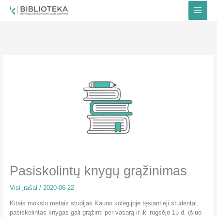
Pereiti
prie
turinio
Pasiskolintų knygų grąžinimas
Visi įrašai
/
2020-06-22
Kitais mokslo metais studijas Kauno kolegijoje tęsiantieji studentai,
pasiskolintas knygas gali grąžinti per vasarą ir iki rugsėjo 15 d. (šiuo