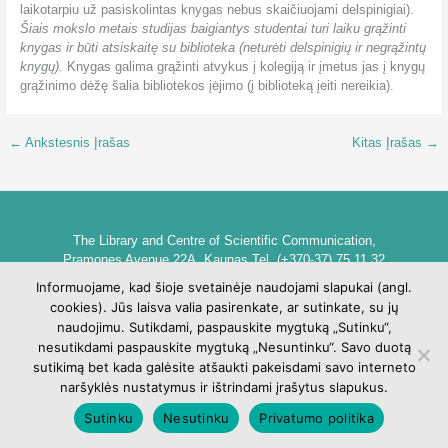
laikotarpiu už pasiskolintas knygas nebus skaičiuojami delspinigiai).
Šiais mokslo metais studijas baigiantys studentai turi
laiku grąžinti
knygas ir būti atsiskaitę su biblioteka (neturėti delspinigių ir negrąžintų
knygų).
Knygas galima grąžinti atvykus į kolegiją ir įmetus jas į knygų
grąžinimo dėžę šalia bibliotekos įėjimo (į biblioteką įeiti nereikia).
←
Ankstesnis Įrašas
Kitas Įrašas
→
The Library and Centre of Scientific Communication,
Pramones Avenue 22A, Kaunas Tel. (+370-37) 75 11 32
biblioteka@go.kauko.lt
Informuojame, kad šioje svetainėje naudojami slapukai (angl.
Head of the Library dr. Lina Šarlauskienė
cookies). Jūs laisva valia pasirenkate, ar sutinkate, su jų
Kauno kolegijos biblioteka ir mokslinės komunikacijos centras,
naudojimu. Sutikdami, paspauskite mygtuką „Sutinku“,
Pramonės pr. 22A, Kaunas Tel. +370 (37) 75 11 32
nesutikdami paspauskite mygtuką „Nesuntinku“. Savo duotą
biblioteka@go.kauko.lt
sutikimą bet kada galėsite atšaukti pakeisdami savo interneto
Bibliotekos vadovė Lina Šarlauskienė
naršyklės nustatymus ir ištrindami įrašytus slapukus.
Sutinku
Nesutinku
Privatumo politika