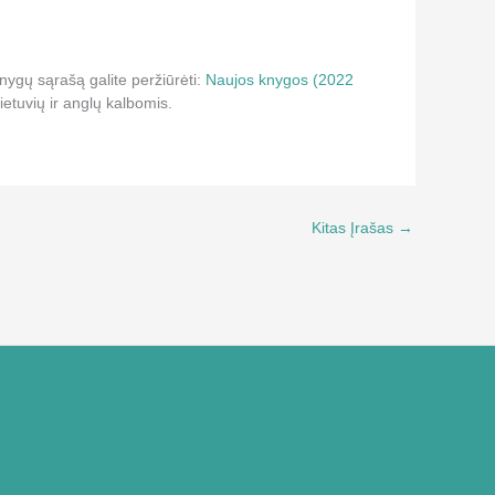
nygų sąrašą galite peržiūrėti:
Naujos knygos (2022
ietuvių ir anglų kalbomis.
Kitas Įrašas
→