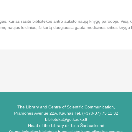
as, kurias rasite bibliotekos antro aukšto naujų knygų parodoje. Visą k
mų naujus leidinius, šį kartą daugiausia gauta medicinos srities knygų l
The Library and Centre of Scientific Communication,
Pramones Avenue 22A, Kaunas Tel. (+370-37) 75 11 32
biblioteka@go.kauko.lt
Head of the Library dr. Lina Šarlauskienė
Kauno kolegijos biblioteka ir mokslinės komunikacijos centras,