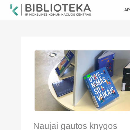
Pereiti
prie
AP
turinio
Naujai gautos knygos