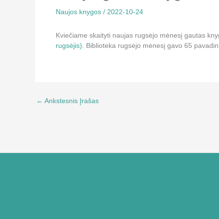
Naujos knygos
/
2022-10-24
Kviečiame skaityti naujas rugsėjo mėnesį gautas knyg
rugsėjis)
. Biblioteka rugsėjo mėnesį gavo 65 pavadini
←
Ankstesnis Įrašas