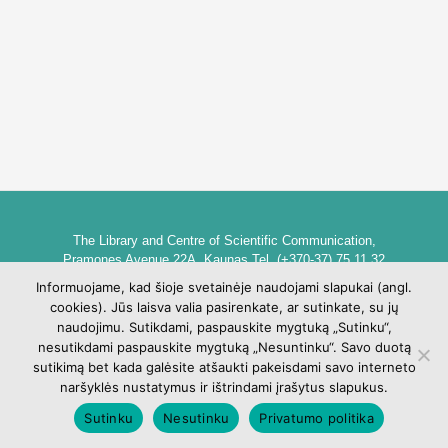
The Library and Centre of Scientific Communication,
Pramones Avenue 22A, Kaunas Tel. (+370-37) 75 11 32
biblioteka@go.kauko.lt
Informuojame, kad šioje svetainėje naudojami slapukai (angl.
Head of the Library dr. Lina Šarlauskienė
cookies). Jūs laisva valia pasirenkate, ar sutinkate, su jų
Kauno kolegijos biblioteka ir mokslinės komunikacijos centras,
naudojimu. Sutikdami, paspauskite mygtuką „Sutinku“,
Pramonės pr. 22A, Kaunas Tel. +370 (37) 75 11 32
nesutikdami paspauskite mygtuką „Nesuntinku“. Savo duotą
biblioteka@go.kauko.lt
sutikimą bet kada galėsite atšaukti pakeisdami savo interneto
Bibliotekos vadovė Lina Šarlauskienė
naršyklės nustatymus ir ištrindami įrašytus slapukus.
Sutinku
Nesutinku
Privatumo politika