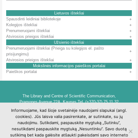
Lietuvos ištekliai
Spausdinti leidiniai bibliotekoje
Kolegijos ištekliai
Prenumeruojami ištekliai
Atvirosios prieigos ištekliai
Užsienio ištekliai
Prenumeruojami ištekliai (Prieiga su kolegijos el. pašto
prisijungimu)
Atvirosios prieigos ištekliai
Mokslinės informacijos paieškos portalai
Paieškos portalai
The Library and Centre of Scientific Communication,
Pramones Avenue 22A, Kaunas Tel. (+370-37) 75 11 32
biblioteka@go.kauko.lt
Informuojame, kad šioje svetainėje naudojami slapukai (angl.
Head of the Library dr. Lina Šarlauskienė
cookies). Jūs laisva valia pasirenkate, ar sutinkate, su jų
Kauno kolegijos biblioteka ir mokslinės komunikacijos centras,
naudojimu. Sutikdami, paspauskite mygtuką „Sutinku“,
Pramonės pr. 22A, Kaunas Tel. +370 (37) 75 11 32
nesutikdami paspauskite mygtuką „Nesuntinku“. Savo duotą
biblioteka@go.kauko.lt
sutikimą bet kada galėsite atšaukti pakeisdami savo interneto
Bibliotekos vadovė Lina Šarlauskienė