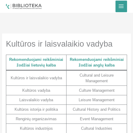
Pereiti
prie
turinio
Kultūros ir laisvalaikio vadyba
Rekomenduojami reikšminiai
Rekomenduojami reikšminiai
žodžiai lietuvių kalba
žodžiai anglų kalba
Cultural and Leisure
Kultūros ir laisvalaikio vadyba
Management
Kultūros vadyba
Culture Management
Laisvalaikio vadyba
Leisure Management
Kultūros istorija ir politika
Cultural History and Politics
Renginių organizavimas
Event Management
Kultūros industrijos
Cultural Industries