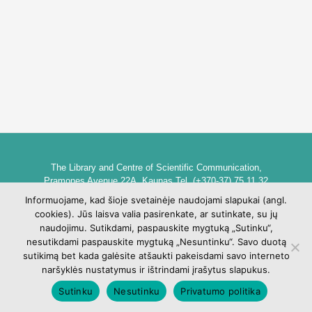
The Library and Centre of Scientific Communication,
Pramones Avenue 22A, Kaunas Tel. (+370-37) 75 11 32
biblioteka@go.kauko.lt
Informuojame, kad šioje svetainėje naudojami slapukai (angl.
Head of the Library dr. Lina Šarlauskienė
cookies). Jūs laisva valia pasirenkate, ar sutinkate, su jų
Kauno kolegijos biblioteka ir mokslinės komunikacijos centras,
naudojimu. Sutikdami, paspauskite mygtuką „Sutinku“,
Pramonės pr. 22A, Kaunas Tel. +370 (37) 75 11 32
nesutikdami paspauskite mygtuką „Nesuntinku“. Savo duotą
biblioteka@go.kauko.lt
sutikimą bet kada galėsite atšaukti pakeisdami savo interneto
Bibliotekos vadovė Lina Šarlauskienė
naršyklės nustatymus ir ištrindami įrašytus slapukus.
Sutinku
Nesutinku
Privatumo politika