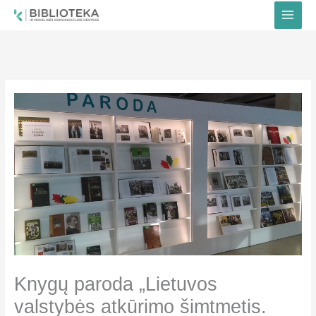
Pereiti
prie
turinio
Knygų paroda „Lietuvos
valstybės atkūrimo šimtmetis.