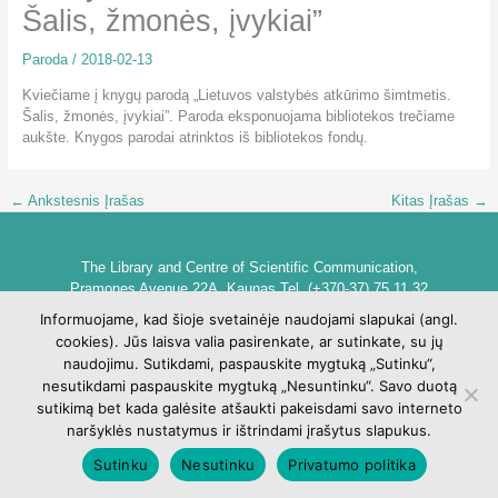
Šalis, žmonės, įvykiai”
Paroda
/
2018-02-13
Kviečiame į knygų parodą „Lietuvos valstybės atkūrimo šimtmetis.
Šalis, žmonės, įvykiai”. Paroda eksponuojama bibliotekos trečiame
aukšte. Knygos parodai atrinktos iš bibliotekos fondų.
←
Ankstesnis Įrašas
Kitas Įrašas
→
The Library and Centre of Scientific Communication,
Pramones Avenue 22A, Kaunas Tel. (+370-37) 75 11 32
biblioteka@go.kauko.lt
Informuojame, kad šioje svetainėje naudojami slapukai (angl.
Head of the Library dr. Lina Šarlauskienė
cookies). Jūs laisva valia pasirenkate, ar sutinkate, su jų
Kauno kolegijos biblioteka ir mokslinės komunikacijos centras,
naudojimu. Sutikdami, paspauskite mygtuką „Sutinku“,
Pramonės pr. 22A, Kaunas Tel. +370 (37) 75 11 32
nesutikdami paspauskite mygtuką „Nesuntinku“. Savo duotą
biblioteka@go.kauko.lt
sutikimą bet kada galėsite atšaukti pakeisdami savo interneto
Bibliotekos vadovė Lina Šarlauskienė
naršyklės nustatymus ir ištrindami įrašytus slapukus.
Sutinku
Nesutinku
Privatumo politika