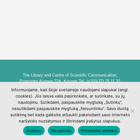
The Library and Centre of Scientific Communication,
Pramones Avenue 22A, Kaunas Tel. (+370-37) 75 11 32
biblioteka@go.kauko.lt
Informuojame, kad šioje svetainėje naudojami slapukai (angl.
Head of the Library dr. Lina Šarlauskienė
cookies). Jūs laisva valia pasirenkate, ar sutinkate, su jų
Kauno kolegijos biblioteka ir mokslinės komunikacijos centras,
naudojimu. Sutikdami, paspauskite mygtuką „Sutinku“,
Pramonės pr. 22A, Kaunas Tel. +370 (37) 75 11 32
nesutikdami paspauskite mygtuką „Nesuntinku“. Savo duotą
biblioteka@go.kauko.lt
sutikimą bet kada galėsite atšaukti pakeisdami savo interneto
Bibliotekos vadovė Lina Šarlauskienė
naršyklės nustatymus ir ištrindami įrašytus slapukus.
Sutinku
Nesutinku
Privatumo politika