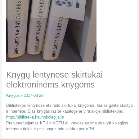
Knygų lentynose skirtukai
elektroninėms knygoms
Knygos
/
2017-03-29
Bibliotekos lentynose atsirado skirtukai knygoms, kurias galite skaityti
ir internete. Šias knygas rasite kataloge ar virtualioje bibliotekoje:
http://biblioteka.kaunokolegija.lt/
Prenumeruojamas KTU ir VGTU el. knygas galima skaityti kolegijos
interneto tinkle ir prisijungus prie jo kitur per
VPN
.