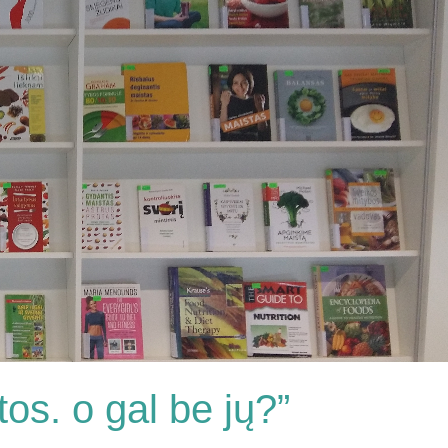
os. o gal be jų?”