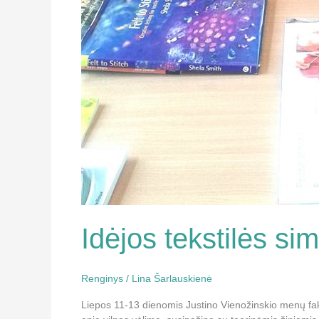
Idėjos tekstilės si
Renginys
/
Lina Šarlauskienė
Liepos 11-13 dienomis Justino Vienožinskio menų faku