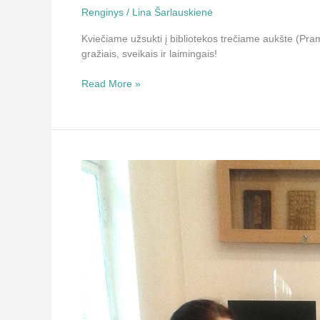
Renginys
/
Lina Šarlauskienė
Kviečiame užsukti į bibliotekos trečiame aukšte (Pra
gražiais, sveikais ir laimingais!
Read More »
Idėjos
tekstilės
simpoziumui
„Vilnos
menas”
bibliotekoje