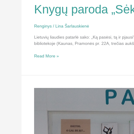
Knygų paroda „Sėki
Renginys
/
Lina Šarlauskienė
Lietuvių liaudies patarlė sako: „Ką pasėsi, tą ir pjau
bibliotekoje (Kaunas, Pramonės pr. 22A, trečias aukš
Read More »
Knygų
paroda
„Dietos.
o
gal
be
jų?”