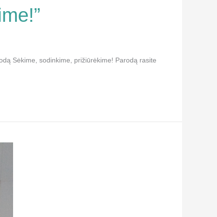
ime!”
parodą Sėkime, sodinkime, prižiūrėkime! Parodą rasite