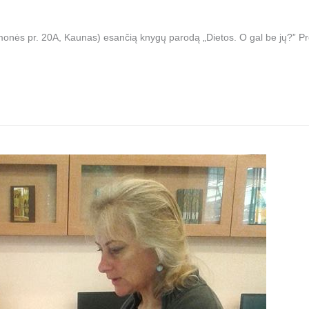
monės pr. 20A, Kaunas) esančią knygų parodą „Dietos. O gal be jų?” Prog