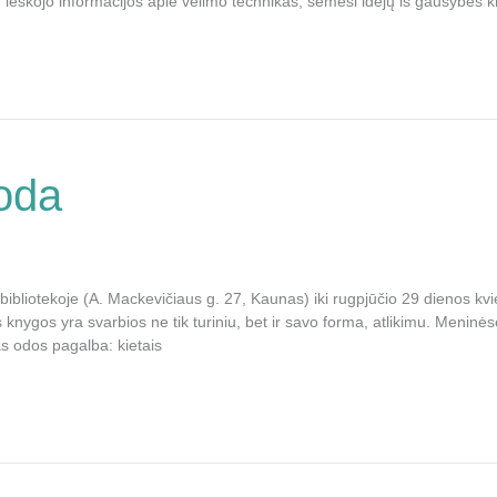
, ieškojo informacijos apie vėlimo technikas, sėmėsi idėjų iš gausybės 
oda
bibliotekoje (A. Mackevičiaus g. 27, Kaunas) iki rugpjūčio 29 dienos k
nygos yra svarbios ne tik turiniu, bet ir savo forma, atlikimu. Meninės
s odos pagalba: kietais