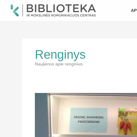
Pereiti
prie
AP
turinio
Renginys
Naujienos apie renginius.
Knygų
paroda
„Sėkime,
sodinkime,
prižiūrėkime!”