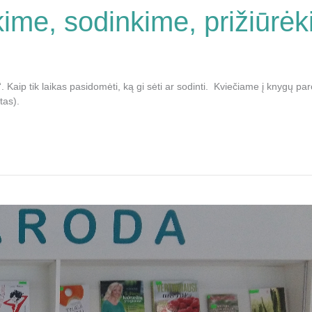
me, sodinkime, prižiūrėk
si“. Kaip tik laikas pasidomėti, ką gi sėti ar sodinti. Kviečiame į knygų 
tas).