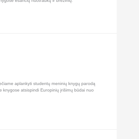
knygose esančių nuotraukų ir brėžinių.
viečiame aplankyti studentų meninių knygų parodą
e knygose atsispindi Europinių įrišimų būdai nuo