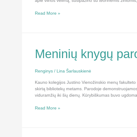
apie vilnos vėlimą, susipažino su teorinėmis žiniomis
Read More »
Meninių
Meninių knygų par
knygų
paroda
Renginys
/
Lina Šarlauskienė
Kauno kolegijos Justino Vienožinskio menų fakulteto 
skirtą bibliotekų metams. Parodoje demonstruojamos k
viduramžių iki šių dienų. Kūrybiškumas buvo ugdoma
Read More »