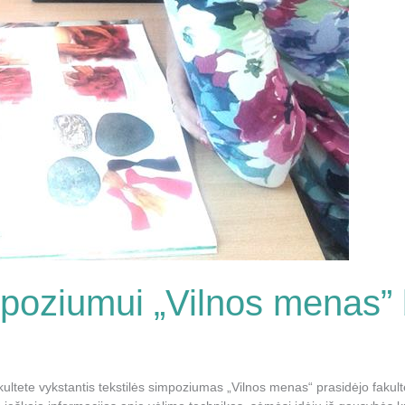
mpoziumui „Vilnos menas” 
ltete vykstantis tekstilės simpoziumas „Vilnos menas“ prasidėjo fakul