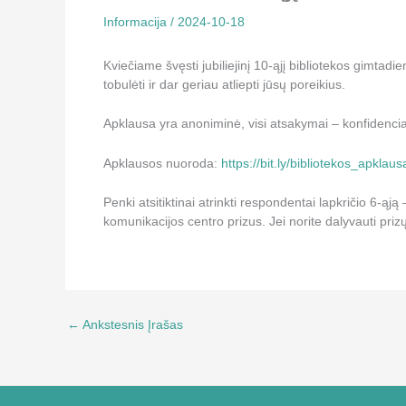
Informacija
/
2024-10-18
Kviečiame švęsti jubiliejinį 10-ąjį bibliotekos gimtadi
tobulėti ir dar geriau atliepti jūsų poreikius.
Apklausa yra anoniminė, visi atsakymai – konfidencia
Apklausos nuoroda:
https://bit.ly/bibliotekos_apklaus
Penki atsitiktinai atrinkti respondentai lapkričio 6-ąj
komunikacijos centro prizus. Jei norite dalyvauti priz
←
Ankstesnis Įrašas