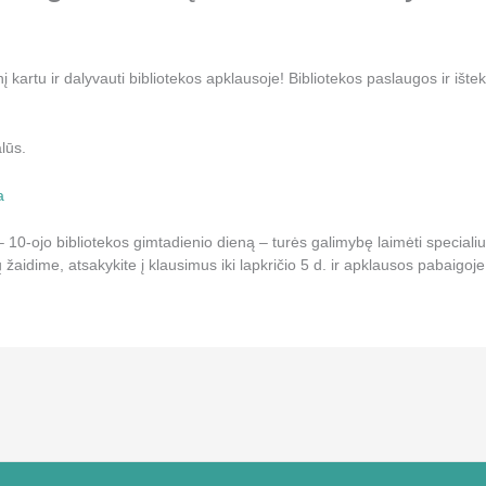
enį kartu ir dalyvauti bibliotekos apklausoje! Bibliotekos paslaugos ir iš
lūs.
a
ą – 10-ojo bibliotekos gimtadienio dieną – turės galimybę laimėti special
ų žaidime, atsakykite į klausimus iki lapkričio 5 d. ir apklausos pabaigoj