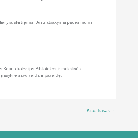
tekliai yra skirti jums. Jūsų atsakymai padės mums
ius Kauno kolegijos Bibliotekos ir mokslinės
e įrašykite savo vardą ir pavardę.
Kitas Įrašas
→