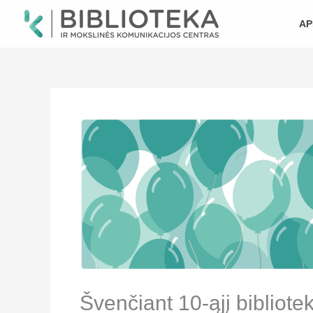
Pereiti
prie
AP
turinio
Švenčiant 10-ąjį bibliot