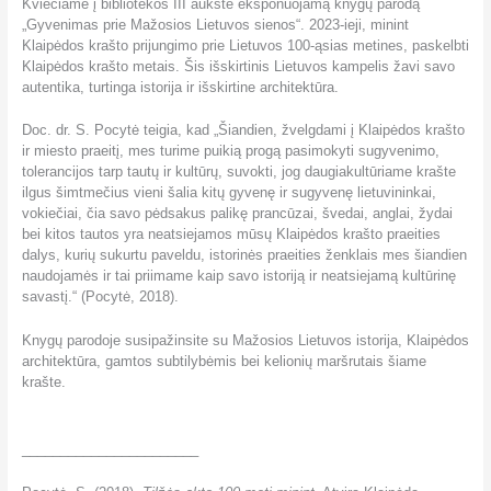
Kviečiame į bibliotekos III aukšte eksponuojamą knygų parodą
„Gyvenimas prie Mažosios Lietuvos sienos“. 2023-ieji, minint
Klaipėdos krašto prijungimo prie Lietuvos 100-ąsias metines, paskelbti
Klaipėdos krašto metais. Šis išskirtinis Lietuvos kampelis žavi savo
autentika, turtinga istorija ir išskirtine architektūra.
Doc. dr. S. Pocytė teigia, kad „Šiandien, žvelgdami į Klaipėdos krašto
ir miesto praeitį, mes turime puikią progą pasimokyti sugyvenimo,
tolerancijos tarp tautų ir kultūrų, suvokti, jog daugiakultūriame krašte
ilgus šimtmečius vieni šalia kitų gyvenę ir sugyvenę lietuvininkai,
vokiečiai, čia savo pėdsakus palikę prancūzai, švedai, anglai, žydai
bei kitos tautos yra neatsiejamos mūsų Klaipėdos krašto praeities
dalys, kurių sukurtu paveldu, istorinės praeities ženklais mes šiandien
naudojamės ir tai priimame kaip savo istoriją ir neatsiejamą kultūrinę
savastį.“ (Pocytė, 2018).
Knygų parodoje susipažinsite su Mažosios Lietuvos istorija, Klaipėdos
architektūra, gamtos subtilybėmis bei kelionių maršrutais šiame
krašte.
_______________________