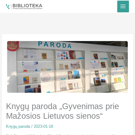
Pereiti
prie
turinio
Knygų paroda „Gyvenimas prie
Mažosios Lietuvos sienos“
Knygų paroda
/
2023-01-18