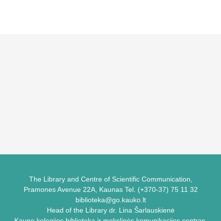
The Library and Centre of Scientific Communication,
Pramones Avenue 22A, Kaunas Tel. (+370-37) 75 11 32
biblioteka@go.kauko.lt
Head of the Library dr. Lina Šarlauskienė
Kauno kolegijos biblioteka ir mokslinės komunikacijos centras,