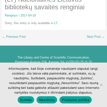
bibliotekų savaitės renginiai
Renginys
/
2017-04-18
Sorry, this entry is only available in
LT
.
←
Previous Post
Next Post
→
The Library and Centre of Scientific Communication,
Pramones Avenue 22A, Kaunas Tel. (+370-37) 75 11 32
biblioteka@go.kauko.lt
Informuojame, kad šioje svetainėje naudojami slapukai (angl.
Head of the Library dr. Lina Šarlauskienė
cookies). Jūs laisva valia pasirenkate, ar sutinkate, su jų
Kauno kolegijos biblioteka ir mokslinės komunikacijos centras,
naudojimu. Sutikdami, paspauskite mygtuką „Sutinku“,
Pramonės pr. 22A, Kaunas Tel. +370 (37) 75 11 32
nesutikdami paspauskite mygtuką „Nesuntinku“. Savo duotą
biblioteka@go.kauko.lt
sutikimą bet kada galėsite atšaukti pakeisdami savo interneto
Bibliotekos vadovė Lina Šarlauskienė
naršyklės nustatymus ir ištrindami įrašytus slapukus.
Sutinku
Nesutinku
Privatumo politika