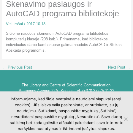
Skenavimo paslaugos ir
AutoCAD programa bibliotekoje
Visi įrašai
/
2017-10-18
Siūlome naudotis skeneriu ir AutoCAD programa bibliotekos
kompiuterių klasėje (208 kab.). Primename, kad bibliotekos
individualus darbo kambariuose galima naudotis AutoCAD ir Stekas-
Apskaita programomis.
←
Previous Post
Next Post
→
The Library and Centre of Scientific Communication,
Pramones Avenue 22A, Kaunas Tel. (+370-37) 75 11 32
biblioteka@go.kauko.lt
Informuojame, kad šioje svetainėje naudojami slapukai (angl.
Head of the Library dr. Lina Šarlauskienė
cookies). Jūs laisva valia pasirenkate, ar sutinkate, su jų
Kauno kolegijos biblioteka ir mokslinės komunikacijos centras,
naudojimu. Sutikdami, paspauskite mygtuką „Sutinku“,
Pramonės pr. 22A, Kaunas Tel. +370 (37) 75 11 32
nesutikdami paspauskite mygtuką „Nesuntinku“. Savo duotą
biblioteka@go.kauko.lt
sutikimą bet kada galėsite atšaukti pakeisdami savo interneto
Bibliotekos vadovė Lina Šarlauskienė
naršyklės nustatymus ir ištrindami įrašytus slapukus.