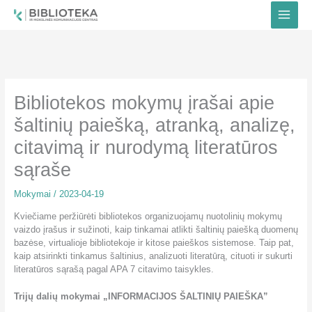
Pereiti
prie
turinio
Bibliotekos mokymų įrašai apie
šaltinių paiešką, atranką, analizę,
citavimą ir nurodymą literatūros
sąraše
Mokymai
/
2023-04-19
Kviečiame peržiūrėti bibliotekos organizuojamų nuotolinių mokymų
vaizdo įrašus ir sužinoti, kaip tinkamai atlikti šaltinių paiešką duomenų
bazėse, virtualioje bibliotekoje ir kitose paieškos sistemose. Taip pat,
kaip atsirinkti tinkamus šaltinius, analizuoti literatūrą, cituoti ir sukurti
literatūros sąrašą pagal APA 7 citavimo taisykles.
Trijų dalių mokymai „INFORMACIJOS ŠALTINIŲ PAIEŠKA”