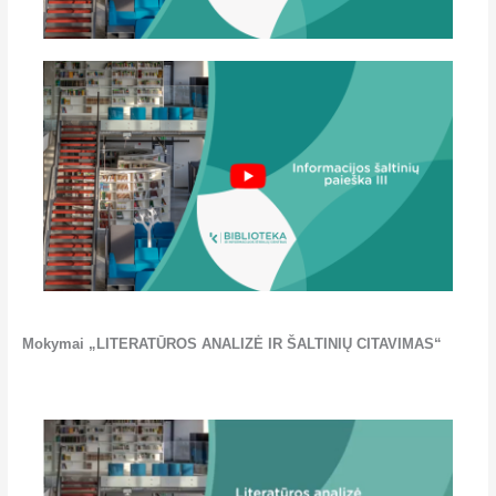
Mokymai „LITERATŪROS ANALIZĖ IR ŠALTINIŲ CITAVIMAS“