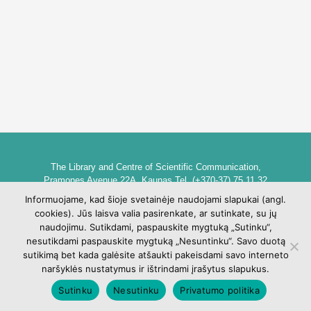
The Library and Centre of Scientific Communication,
Pramones Avenue 22A, Kaunas Tel. (+370-37) 75 11 32
biblioteka@go.kauko.lt
Informuojame, kad šioje svetainėje naudojami slapukai (angl.
Head of the Library dr. Lina Šarlauskienė
cookies). Jūs laisva valia pasirenkate, ar sutinkate, su jų
Kauno kolegijos biblioteka ir mokslinės komunikacijos centras,
naudojimu. Sutikdami, paspauskite mygtuką „Sutinku“,
Pramonės pr. 22A, Kaunas Tel. +370 (37) 75 11 32
nesutikdami paspauskite mygtuką „Nesuntinku“. Savo duotą
biblioteka@go.kauko.lt
sutikimą bet kada galėsite atšaukti pakeisdami savo interneto
Bibliotekos vadovė Lina Šarlauskienė
naršyklės nustatymus ir ištrindami įrašytus slapukus.
Sutinku
Nesutinku
Privatumo politika