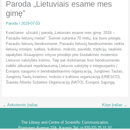
Paroda „Lietuviais esame mes
gimę”
Paroda
/
2019-07-03
Kviečiame užsukti į parodą „Lietuviais esame mes gimę. 2019 –
Pasaulio lietuvių metai!”. Šiemet sukanka 70 metų, kai buvo įsteigta
Pasaulio lietuvių bendruomenė. Pasaulio lietuvių bendruomenės veikla
lietuvių istorijos, kalbos, kultūros, mokslo, paveldo, tradicijų, tautinės
tapatybės išsaugojimo srityse prisidėjo prie šiuolaikinės modernios
Lietuvos valstybės kūrimo. Taip pat išskiriamas šios bendruomenės
indėlis atkuriant nepriklausomą Lietuvos valstybę ir integruojantis į
Europos saugumo ir bendradarbiavimo organizaciją, Jungtines Tautas,
Jungtinių Tautų švietimo, mokslo ir kultūros organizaciją (UNESCO),
Šiaurės Atlanto Sutarties Organizaciją (NATO), Europos Sąjungą.
←
Ankstesnis Įrašas
Kitas Įrašas
→
The Library and Centre of Scientific Communication,
Pramones Avenue 22A, Kaunas Tel. (+370-37) 75 11 32