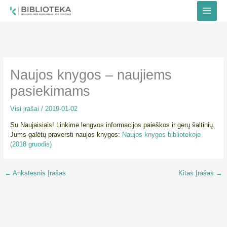
Pereiti
prie
turinio
Naujos knygos – naujiems
pasiekimams
Visi įrašai
/
2019-01-02
Su Naujaisiais! Linkime lengvos informacijos paieškos ir gerų šaltinių.
Jums galėtų praversti naujos knygos:
Naujos knygos bibliotekoje
(2018 gruodis)
←
Ankstesnis Įrašas
Kitas Įrašas
→