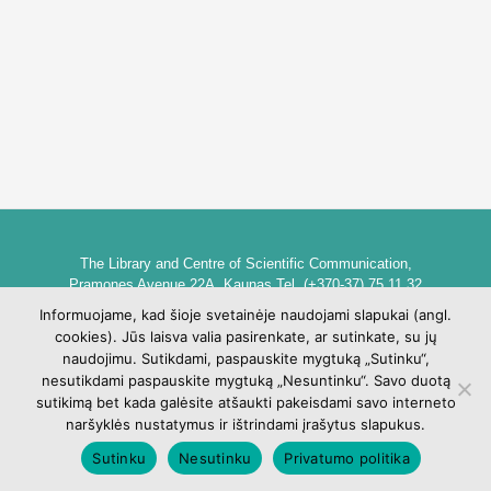
The Library and Centre of Scientific Communication,
Pramones Avenue 22A, Kaunas Tel. (+370-37) 75 11 32
biblioteka@go.kauko.lt
Informuojame, kad šioje svetainėje naudojami slapukai (angl.
Head of the Library dr. Lina Šarlauskienė
cookies). Jūs laisva valia pasirenkate, ar sutinkate, su jų
Kauno kolegijos biblioteka ir mokslinės komunikacijos centras,
naudojimu. Sutikdami, paspauskite mygtuką „Sutinku“,
Pramonės pr. 22A, Kaunas Tel. +370 (37) 75 11 32
nesutikdami paspauskite mygtuką „Nesuntinku“. Savo duotą
biblioteka@go.kauko.lt
sutikimą bet kada galėsite atšaukti pakeisdami savo interneto
Bibliotekos vadovė Lina Šarlauskienė
naršyklės nustatymus ir ištrindami įrašytus slapukus.
Sutinku
Nesutinku
Privatumo politika