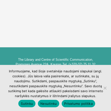
The Library and Centre of Scientific Communication,
Pramones Avenue 22A, Kaunas Tel. (+370-37) 75 11 32
biblioteka@go.kauko.lt
Informuojame, kad šioje svetainėje naudojami slapukai (angl.
Head of the Library dr. Lina Šarlauskienė
cookies). Jūs laisva valia pasirenkate, ar sutinkate, su jų
Kauno kolegijos biblioteka ir mokslinės komunikacijos centras,
naudojimu. Sutikdami, paspauskite mygtuką „Sutinku“,
Pramonės pr. 22A, Kaunas Tel. +370 (37) 75 11 32
nesutikdami paspauskite mygtuką „Nesuntinku“. Savo duotą
biblioteka@go.kauko.lt
sutikimą bet kada galėsite atšaukti pakeisdami savo interneto
Bibliotekos vadovė Lina Šarlauskienė
naršyklės nustatymus ir ištrindami įrašytus slapukus.
Sutinku
Nesutinku
Privatumo politika