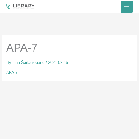
Skip
to
content
APA-7
By
Lina Šarlauskienė
/
2021-02-16
APA-7