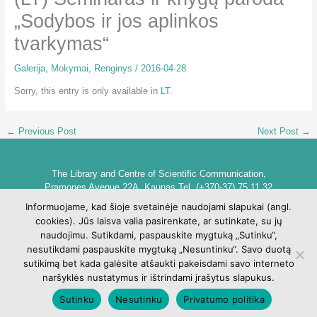
„Sodybos ir jos aplinkos
tvarkymas“
Galerija
,
Mokymai
,
Renginys
/
2016-04-28
Sorry, this entry is only available in
LT
.
←
Previous Post
Next Post
→
The Library and Centre of Scientific Communication,
Pramones Avenue 22A, Kaunas Tel. (+370-37) 75 11 32
biblioteka@go.kauko.lt
Informuojame, kad šioje svetainėje naudojami slapukai (angl.
Head of the Library dr. Lina Šarlauskienė
cookies). Jūs laisva valia pasirenkate, ar sutinkate, su jų
Kauno kolegijos biblioteka ir mokslinės komunikacijos centras,
naudojimu. Sutikdami, paspauskite mygtuką „Sutinku“,
Pramonės pr. 22A, Kaunas Tel. +370 (37) 75 11 32
nesutikdami paspauskite mygtuką „Nesuntinku“. Savo duotą
biblioteka@go.kauko.lt
sutikimą bet kada galėsite atšaukti pakeisdami savo interneto
Bibliotekos vadovė Lina Šarlauskienė
naršyklės nustatymus ir ištrindami įrašytus slapukus.
Sutinku
Nesutinku
Privatumo politika