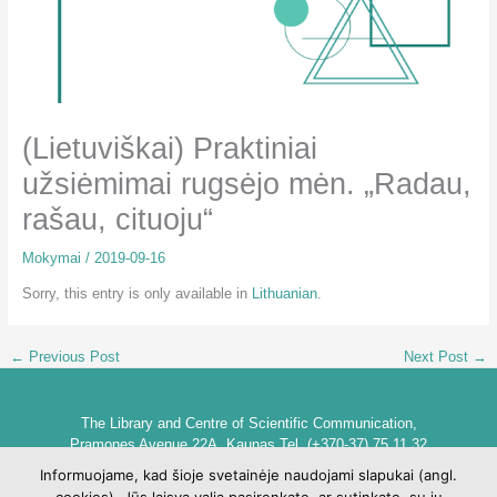
(Lietuviškai) Praktiniai
užsiėmimai rugsėjo mėn. „Radau,
rašau, cituoju“
Mokymai
/
2019-09-16
Sorry, this entry is only available in
Lithuanian
.
←
Previous Post
Next Post
→
The Library and Centre of Scientific Communication,
Pramones Avenue 22A, Kaunas Tel. (+370-37) 75 11 32
biblioteka@go.kauko.lt
Informuojame, kad šioje svetainėje naudojami slapukai (angl.
Head of the Library dr. Lina Šarlauskienė