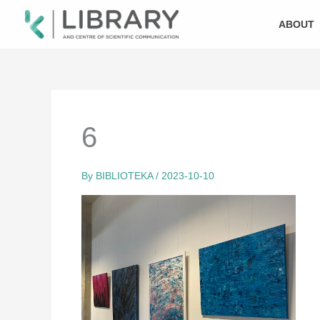
Skip
to
ABOUT
content
6
By
BIBLIOTEKA
/
2023-10-10