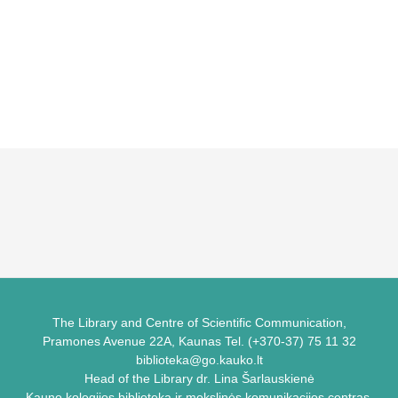
The Library and Centre of Scientific Communication,
Pramones Avenue 22A, Kaunas Tel. (+370-37) 75 11 32
biblioteka@go.kauko.lt
Head of the Library dr. Lina Šarlauskienė
Kauno kolegijos biblioteka ir mokslinės komunikacijos centras,