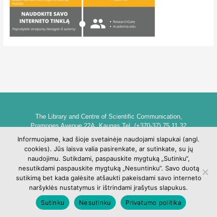
The Library and Centre of Scientific Communication,
Pramones Avenue 22A, Kaunas Tel. (+370-37) 75 11 32
biblioteka@go.kauko.lt
Informuojame, kad šioje svetainėje naudojami slapukai (angl.
Head of the Library dr. Lina Šarlauskienė
cookies). Jūs laisva valia pasirenkate, ar sutinkate, su jų
Kauno kolegijos biblioteka ir mokslinės komunikacijos centras,
naudojimu. Sutikdami, paspauskite mygtuką „Sutinku“,
Pramonės pr. 22A, Kaunas Tel. +370 (37) 75 11 32
nesutikdami paspauskite mygtuką „Nesuntinku“. Savo duotą
biblioteka@go.kauko.lt
sutikimą bet kada galėsite atšaukti pakeisdami savo interneto
Bibliotekos vadovė Lina Šarlauskienė
naršyklės nustatymus ir ištrindami įrašytus slapukus.
Sutinku
Nesutinku
Privatumo politika