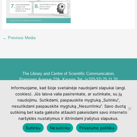
←
Previous Media
The Library and Centre of Scientific Communication,
Pramones Avenue 22A, Kaunas Tel. (+370-37) 75 11 32
biblioteka@go.kauko.lt
Informuojame, kad šioje svetainėje naudojami slapukai (angl.
Head of the Library dr. Lina Šarlauskienė
cookies). Jūs laisva valia pasirenkate, ar sutinkate, su jų
Kauno kolegijos biblioteka ir mokslinės komunikacijos centras,
naudojimu. Sutikdami, paspauskite mygtuką „Sutinku“,
Pramonės pr. 22A, Kaunas Tel. +370 (37) 75 11 32
nesutikdami paspauskite mygtuką „Nesuntinku“. Savo duotą
biblioteka@go.kauko.lt
sutikimą bet kada galėsite atšaukti pakeisdami savo interneto
Bibliotekos vadovė Lina Šarlauskienė
naršyklės nustatymus ir ištrindami įrašytus slapukus.
Sutinku
Nesutinku
Privatumo politika