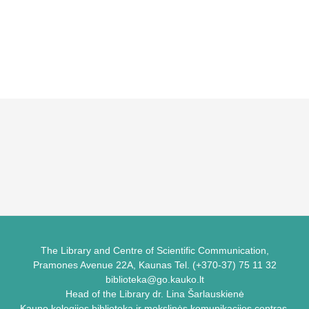
The Library and Centre of Scientific Communication,
Pramones Avenue 22A, Kaunas Tel. (+370-37) 75 11 32
biblioteka@go.kauko.lt
Head of the Library dr. Lina Šarlauskienė
Kauno kolegijos biblioteka ir mokslinės komunikacijos centras,