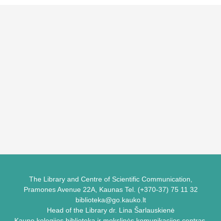
The Library and Centre of Scientific Communication,
Pramones Avenue 22A, Kaunas Tel. (+370-37) 75 11 32
biblioteka@go.kauko.lt
Head of the Library dr. Lina Šarlauskienė
Kauno kolegijos biblioteka ir mokslinės komunikacijos centras,