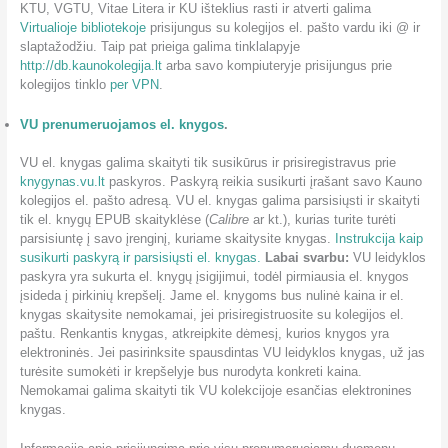
KTU, VGTU, Vitae Litera ir KU išteklius rasti ir atverti galima
Virtualioje bibliotekoje
prisijungus su kolegijos el. pašto vardu iki @ ir
slaptažodžiu. Taip pat prieiga galima tinklalapyje
http://db.kaunokolegija.lt
arba savo kompiuteryje prisijungus prie
kolegijos tinklo
per VPN
.
VU prenumeruojamos el. knygos
.
VU el. knygas galima skaityti tik susikūrus ir prisiregistravus prie
knygynas.vu.lt
paskyros. Paskyrą reikia susikurti įrašant savo Kauno
kolegijos el. pašto adresą. VU el. knygas galima parsisiųsti ir skaityti
tik el. knygų EPUB skaityklėse (
Calibre
ar kt.), kurias turite turėti
parsisiuntę į savo įrenginį, kuriame skaitysite knygas.
Instrukcija kaip
susikurti paskyrą ir parsisiųsti el. knygas.
Labai svarbu:
VU leidyklos
paskyra yra sukurta el. knygų įsigijimui, todėl pirmiausia el. knygos
įsideda į pirkinių krepšelį. Jame el. knygoms bus nulinė kaina ir el.
knygas skaitysite nemokamai, jei prisiregistruosite su kolegijos el.
paštu. Renkantis knygas, atkreipkite dėmesį, kurios knygos yra
elektroninės. Jei pasirinksite spausdintas VU leidyklos knygas, už jas
turėsite sumokėti ir krepšelyje bus nurodyta konkreti kaina.
Nemokamai galima skaityti tik VU kolekcijoje esančias elektronines
knygas.