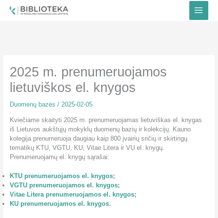
Pereiti
prie
turinio
2025 m. prenumeruojamos
lietuviškos el. knygos
Duomenų bazės
/
2025-02-05
Kviečiame skaityti 2025 m. prenumeruojamas lietuviškas el. knygas
iš Lietuvos aukštųjų mokyklų duomenų bazių ir kolekcijų. Kauno
kolegija prenumeruoja daugiau kaip 800 įvairių sričių ir skirtingų
tematikų KTU, VGTU, KU, Vitae Litera ir VU el. knygų.
Prenumeruojamų el. knygų sąrašai:
KTU prenumeruojamos el. knygos
;
VGTU prenumeruojamos el. knygos
;
Vitae Litera prenumeruojamos el. knygos
;
KU prenumeruojamos el. knygos
.