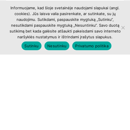
Informuojame, kad šioje svetainėje naudojami slapukai (angl.
cookies). Jūs laisva valia pasirenkate, ar sutinkate, su jų
naudojimu. Sutikdami, paspauskite mygtuką „Sutinku“,
nesutikdami paspauskite mygtuką „Nesuntinku“. Savo duotą
sutikimą bet kada galėsite atšaukti pakeisdami savo interneto
naršyklės nustatymus ir ištrindami įrašytus slapukus.
Sutinku
Nesutinku
Privatumo politika
Discover the New 2026 Issue of the Journal
Applied Research
Kauno kolegija Higher Education Institution invites you to
explore the new 2026 issue of the scientific journal
Applied Research. This
Skaityti plačiau →